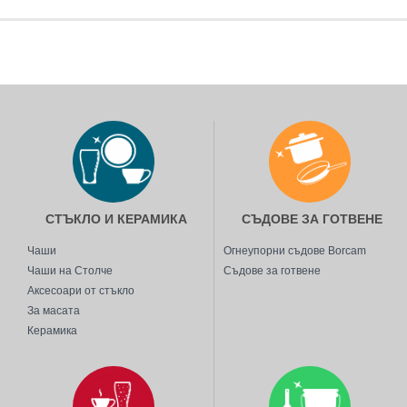
ITALYSTOCK
SAPRO
CONTITAL
GLOBALPLAST
BIRPA
CANPOL
STAR
SMILE MOP
СТЪКЛО И КЕРАМИКА
СЪДОВЕ ЗА ГОТВЕНЕ
ДРУГИ
Чаши
Огнеупорни съдове Borcam
Чаши на Столче
Съдове за готвене
Аксесоари от стъкло
За масата
Керамика