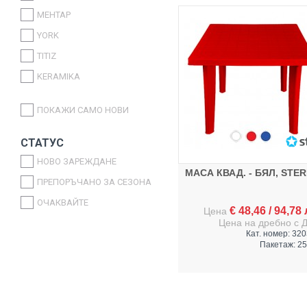
MEHTAP
YORK
TITIZ
KERAMIKA
ATT
ПОКАЖИ САМО НОВИ
WEAZY
GEZER
СТАТУС
PAPILION
НОВО ЗАРЕЖДАНЕ
МАСА КВАД. - БЯЛ, STE
SARINAGLASS
ПРЕПОРЪЧАНО ЗА СЕЗОНА
KOZA
ОЧАКВАЙТЕ
€
48,46
/
94,78
Цена
ALAS
Цена на дребно с 
Кат. номер: 32
ZUCCI
Пакетаж: 25
ART SOFT TEX
PAPILLA
ABERT