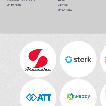
За масата
Легени
За банята