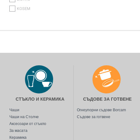
ITALYSTOCK
KOSEM
SAPRO
CONTITAL
GLOBALPLAST
BIRPA
CANPOL
STAR
SMILE MOP
ДРУГИ
СТЪКЛО И КЕРАМИКА
СЪДОВЕ ЗА ГОТВЕНЕ
Чаши
Огнеупорни съдове Borcam
Чаши на Столче
Съдове за готвене
Аксесоари от стъкло
За масата
Керамика