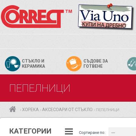
СТЪКЛО И
СЪДОВЕ ЗА
КЕРАМИКА
ГОТВЕНЕ
ПЕПЕЛНИЦИ
ХОРЕКА
АКСЕСОАРИ ОТ СТЪКЛО
ПЕПЕЛНИЦИ
›
›
›
КАТЕГОРИИ
Сортиране по:
---