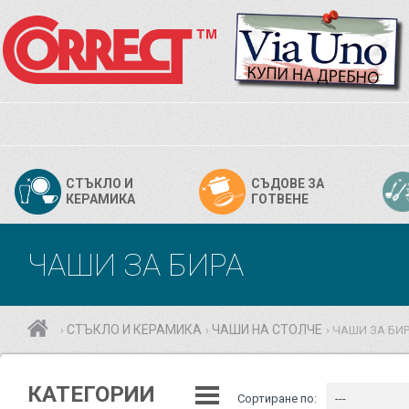
СТЪКЛО И
СЪДОВЕ ЗА
КЕРАМИКА
ГОТВЕНЕ
ЧАШИ ЗА БИРА
СТЪКЛО И КЕРАМИКА
ЧАШИ НА СТОЛЧЕ
ЧАШИ ЗА БИ
›
›
›
КАТЕГОРИИ
Сортиране по:
---