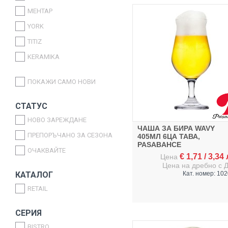
MEHTAP
YORK
TITIZ
KERAMIKA
ATT
ПОКАЖИ САМО НОВИ
WEAZY
GEZER
СТАТУС
PAPILION
НОВО ЗАРЕЖДАНЕ
ЧАША ЗА БИРА WAVY
SARINAGLASS
ПРЕПОРЪЧАНО ЗА СЕЗОНА
405МЛ 6ЦА ТАВА,
PASABAHCE
KOZA
ОЧАКВАЙТЕ
€
1,71
/
3,34
Цена
ALAS
Цена на дребно с 
КАТАЛОГ
Кат. номер: 10
ZUCCI
RETAIL
ART SOFT TEX
PAPILLA
СЕРИЯ
ABERT
BISTRO