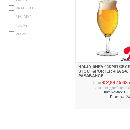
ITALYSTOCK
CRAFT BEER
SAPRO
MALDIVE
CONTITAL
TULIPE
GLOBALPLAST
WAVY
BIRPA
CANPOL
STAR
ЧАША БИРА 410МЛ CRAF
SMILE MOP
STOUT&PORTER 4КА 24,
PASABAHCE
ДРУГИ
€
2,88
/
5,63
Цена
Цена на дребно с 
Кат. номер: 10
Пакетаж: 24